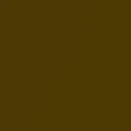
Krewetkami
, zostały stworzone, by kusić aromatem i
teksturą. Ollo to
hipoalergiczna karma mokra
, która
sprawdzi się nawet u kotów z nietolerancjami pokarmowymi.