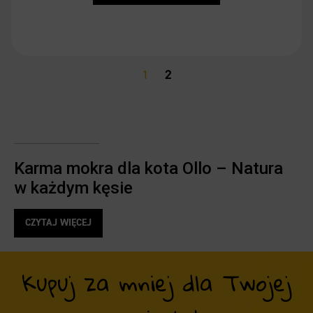
1
2
Karma mokra dla kota Ollo – Natura
w każdym kęsie
K
arma mokra dla kota Ollo
to propozycja dla najbardziej
CZYTAJ WIĘCEJ
wymagających opiekunów i ich pupili. Szukasz diety, która
odpowiada biologicznym potrzebom Twojego mruczka – to
znalazłeś! Nasze receptury zostały opracowane w oparciu o
Kupuj za mniej dla Twojej
model diety holistycznej, co czyni je idealnym wyborem na
każdym etapie życia kota – od ciekawskiego kociaka po
dostojnego seniora.