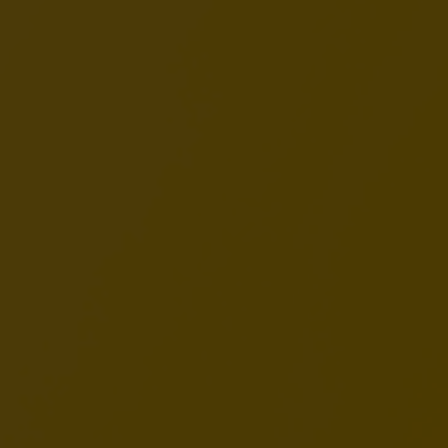
Zdrowie wspierane przez Superfoods
Ollo to nie tylko mięso. To przemyślany kompleks składników
wspierających kondycję całego organizmu:
Lśniąca sierść i zdrowa skóra:
Zawartość kwasów
Omega sprawia, że futro Twojego kota wygląda jak u
gwiazdy filmowej.
Wsparcie odporności i trawienie:
Dodatek
prebiotyków oraz naturalnych witamin wzmacnia
barierę ochronną Twojego pupila i polepsza trawienie.
Tauryna:
Wspiera serce, jest niezbędna kotom.
Formuła przeciwdziałająca powstawaniu kul
włosowych.
Karma dla kota niejadka – smak,
któremu trudno się oprzeć
Wiemy, że koty potrafią być wybredne. Dlatego nasze
połączenia smaków, takie jak
Tuńczyk z Kurczakiem i