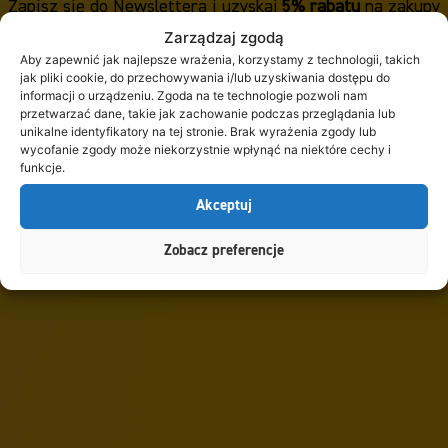
Świeżość na dłużej
Zapisz się do Newslettera i uzyskaj
5% rabatu
na zakupy
powyżej 200 zł
Zarządzaj zgodą
Karmy Ollo są napakowane mięsem i naturalnymi aromatami,
Aby zapewnić jak najlepsze wrażenia, korzystamy z technologii, takich
dlatego warto o nie dbać! Nasza
przykrywka na puszkę
jak pliki cookie, do przechowywania i/lub uzyskiwania dostępu do
karmy
to absolutny „must-have” w każdej kuchni.
informacji o urządzeniu. Zgoda na te technologie pozwoli nam
przetwarzać dane, takie jak zachowanie podczas przeglądania lub
Zaleta:
Zapobiega wysychaniu karmy i przenikaniu
unikalne identyfikatory na tej stronie. Brak wyrażenia zgody lub
zapachów w lodówce.
wycofanie zgody może niekorzystnie wpłynąć na niektóre cechy i
funkcje.
ZAPISZ SIĘ
Eko-wybór:
Zapomnij o folii aluminiowej – nasza
Akceptuj
przykrywka jest wielorazowa, trwała i łatwa do umycia.
Dzięki niej każda porcja smakuje tak samo świeżo, jak
Zobacz preferencje
tuż po otwarciu!
Bidon dla psa – Nawodnienie w ruchu
Planujesz długi trekking czy szybki wypad do parku?
Bidon
dla psa
od Ollo to Twój najlepszy kompan podróży.
Higiena i wygoda:
Specjalna konstrukcja pozwala psu
pić wygodnie w każdych warunkach, bez marnowania
wody.