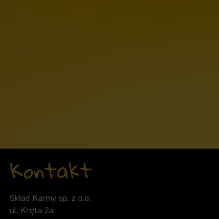
Design:
Lekki, wytrzymały i zaprojektowany tak, by
zmieścił się w każdym plecaku. Pamiętaj – świeża woda
to podstawa zdrowia, zwłaszcza przy aktywnej
zabawie!
Miska dla psa Ollo – Komfort
każdego posiłku
Solidna
miska dla psa
to fundament psiej wyprawki. Nasze
miski zostały zaprojektowane z myślą o ergonomii i
bezpieczeństwie.
Stabilność:
Nie ślizgają się po podłodze, co zapewnia
psu spokój podczas jedzenia.
Kontakt
Trwałość:
Wykonane z materiałów bezpiecznych dla
żywności, odpornych na zarysowania i łatwych do
utrzymania w czystości. Idealnie komponują się z
naszą wysokomięsną karmą!
Skład Karmy sp. z o.o.
ul. Kręta 2a
Rada od Mistrza Ollo:
>
„Dobre jedzenie to