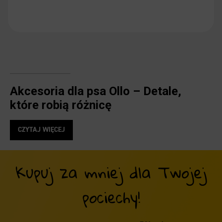
Akcesoria dla psa Ollo – Detale,
które robią różnicę
W Ollo wiemy, że diabeł tkwi w szczegółach, a wspólna
CZYTAJ WIĘCEJ
codzienność z czworonogiem wymaga sprawdzonych
rozwiązań. Dlatego stworzyliśmy linię
akcesoriów dla psa
,
które łączą funkcjonalność z najwyższą jakością. Nasze
Kupuj za mniej dla Twojej
produkty to nie tylko gadżety – to wsparcie dla zdrowia
Twojego pupila i Twojej wygody, zarówno w domu, jak i na
pociechy!
najdłuższym spacerze.
Szczelna przykrywka do puszki –