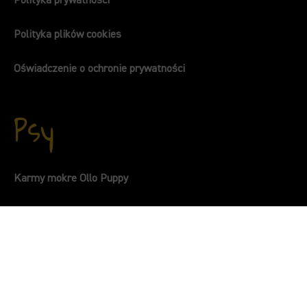
Polityka prywatności
Polityka plików cookies
Oświadczenie o ochronie prywatności
Psy
Karmy mokre Ollo Puppy
Karmy mokre dla psów dorosłych Ollo Pure
Karmy mokre dla psów dorosłych Ollo Umami
Karmy mokre uzupełniające Ollo Booster