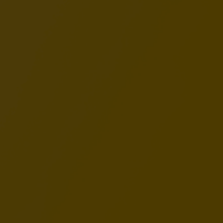
Niska zawartość węglowodanów:
Tylko 1%
wyselekcjonowanych warzyw i owoców.
Ollo Healthy Dog Lab:
Specjalistyczna mieszanka
witamin i minerałów dla optymalnego zdrowia.
Produkt Polski:
Najwyższa jakość produkcji lokalnej w
bezpiecznych puszkach
bez BPA
.
Kompleksowe wsparcie zdrowia
Twojego psa
Karma Ollo Plus Kolagen została zaprojektowana jako
wsparcie dla kluczowych układów w organizmie czworonoga:
Mocne stawy i szybka regeneracja
Dzięki zawartości
MSM, glukozaminy, chondroityny oraz
Boswellia serrata
, nasza karma aktywnie wspiera aparat
ruchu. To idealny wybór dla psów aktywnych i seniorów,
którym zależy na elastyczności stawów i komforcie