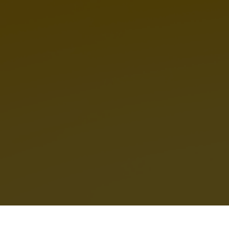
100% Natury w każdej puszce
Wierzymy w prostotę. Nasze receptury to
100% naturalnych
składników
bez sztucznych konserwantów i barwników.
Wybierając Ollo Plus Kolagen, masz pewność, że podajesz
swojemu psu posiłek bliski naturze, przygotowany z pasją w
Polsce.
Zadbaj o stawy i witalność swojego psa już dziś. Wybierz
Ollo Plus Kolagen – bo każdy ruch ma znaczenie!