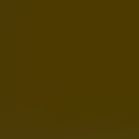
poruszania się.
Lśniąca sierść i zdrowa skóra
Połączenie
kolagenu, biotyny i cynku
sprawia, że okrywa
włosowa staje się gęsta i lśniąca, a skóra jest chroniona
przed podrażnieniami.
Odporność i układ moczowy
Dodatek
aceroli
(naturalne źródło witaminy C) wzmacnia
barierę odpornościową, a
żurawina
dba o profilaktykę i
zdrowie układu moczowego.
Układ trawienny i alergie
Ollo to
karma bezzbożowa
, wolna od soi, ryżu i roślin
strączkowych. Prosty, czytelny skład sprawia, że jest to
produkt
idealny dla alergików
oraz psów z nietolerancjami
pokarmowymi. Kolagen dodatkowo wspiera regenerację
wyściółki jelit.