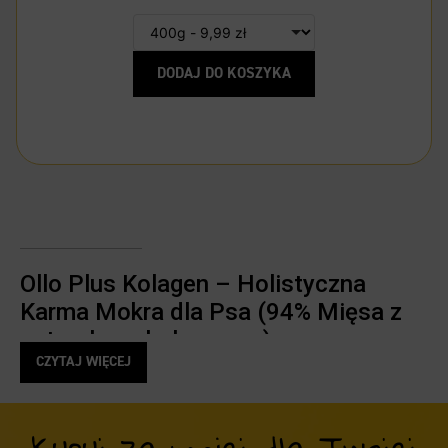
DODAJ DO KOSZYKA
Ollo Plus Kolagen – Holistyczna
Karma Mokra dla Psa (94% Mięsa z
naturalnym kolagenem)
CZYTAJ WIĘCEJ
Szukasz posiłku, który nadąży za energią Twojego psa?
Ollo
Plus Kolagen
to więcej niż zwykła karma mokra. To
zaawansowana,
pełnoporcjowa dieta dla psów dorosłych,
Kupuj za mniej dla Twojej
aktywnych oraz seniorów
, stworzona z myślą o