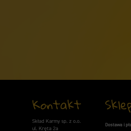
Kontakt
Skle
Skład Karmy sp. z o.o.
Dostawa i pł
ul. Kręta 2a