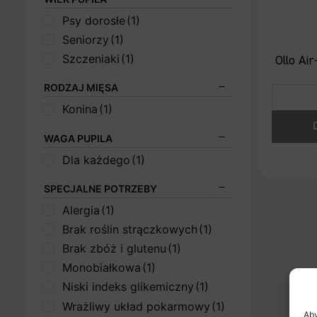
Psy dorosłe
(1)
Seniorzy
(1)
Szczeniaki
(1)
Ollo Ai
RODZAJ MIĘSA
Konina
(1)
WAGA PUPILA
Dla każdego
(1)
SPECJALNE POTRZEBY
Alergia
(1)
Brak roślin strączkowych
(1)
Brak zbóż i glutenu
(1)
Monobiałkowa
(1)
Niski indeks glikemiczny
(1)
Wrażliwy układ pokarmowy
(1)
Aby