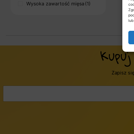
Wysoka zawartość mięsa
(1)
coo
Zgo
pod
lub
Kupuj
Zapisz si