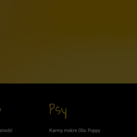
p
Psy
atność
Karmy mokre Ollo Puppy