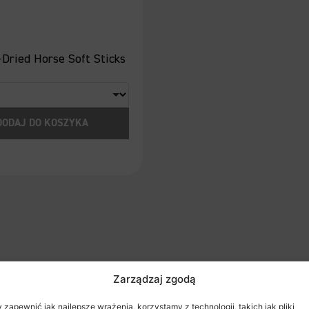
r-Dried Horse Soft Sticks
DODAJ DO KOSZYKA
Zarządzaj zgodą
 zapewnić jak najlepsze wrażenia, korzystamy z technologii, takich jak pliki