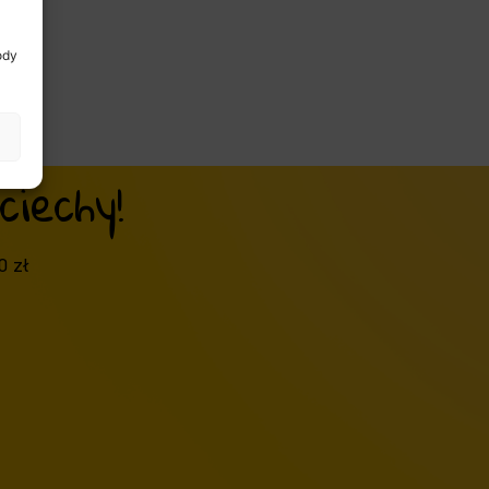
ody
iechy!
0 zł