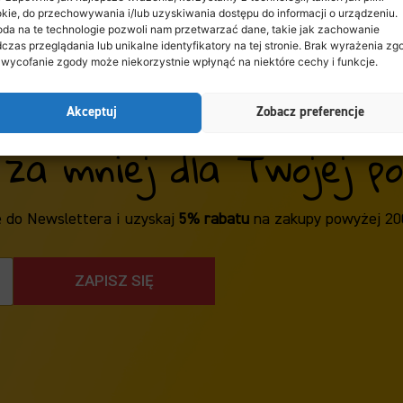
kie, do przechowywania i/lub uzyskiwania dostępu do informacji o urządzeniu.
da na te technologie pozwoli nam przetwarzać dane, takie jak zachowanie
czas przeglądania lub unikalne identyfikatory na tej stronie. Brak wyrażenia zg
 wycofanie zgody może niekorzystnie wpłynąć na niektóre cechy i funkcje.
Akceptuj
Zobacz preferencje
 za mniej dla Twojej poc
ę do Newslettera i uzyskaj
5% rabatu
na zakupy powyżej 20
ZAPISZ SIĘ