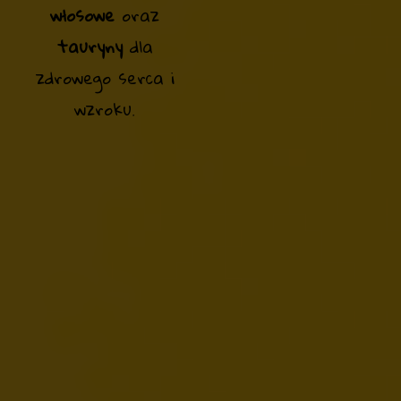
włosowe
oraz
tauryny
dla
zdrowego serca i
wzroku.