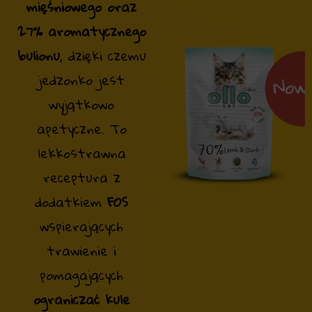
mięśniowego oraz
27% aromatycznego
bulionu
, dzięki czemu
jedzonko jest
wyjątkowo
apetyczne. To
lekkostrawna
receptura z
dodatkiem
FOS
wspierających
trawienie i
pomagających
ograniczać kule