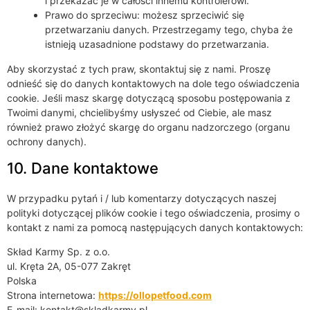
i przekazać je w całości innemu kontrolerowi.
Prawo do sprzeciwu: możesz sprzeciwić się
przetwarzaniu danych. Przestrzegamy tego, chyba że
istnieją uzasadnione podstawy do przetwarzania.
Aby skorzystać z tych praw, skontaktuj się z nami. Proszę
odnieść się do danych kontaktowych na dole tego oświadczenia
cookie. Jeśli masz skargę dotyczącą sposobu postępowania z
Twoimi danymi, chcielibyśmy usłyszeć od Ciebie, ale masz
również prawo złożyć skargę do organu nadzorczego (organu
ochrony danych).
10. Dane kontaktowe
W przypadku pytań i / lub komentarzy dotyczących naszej
polityki dotyczącej plików cookie i tego oświadczenia, prosimy o
kontakt z nami za pomocą następujących danych kontaktowych:
Skład Karmy Sp. z o.o.
ul. Kręta 2A, 05-077 Zakręt
Polska
Strona internetowa:
https://ollopetfood.com
E-mail:
kontakt@
skladkarmy.pl