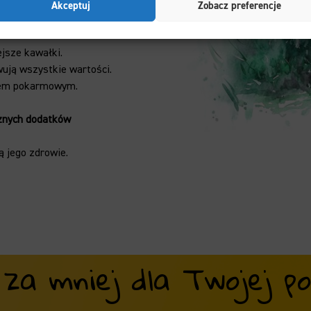
Akceptuj
Zobacz preferencje
ejsze kawałki.
wują wszystkie wartości.
dem pokarmowym.
znych dodatków
 jego zdrowie.
 za mniej dla Twojej poc