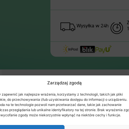
Wysyłka w 24h
1
Cechy
Skład
Dawkowanie
Opi
Zarządzaj zgodą
ety
 zapewnić jak najlepsze wrażenia, korzystamy z technologii, takich jak pliki
kie, do przechowywania i/lub uzyskiwania dostępu do informacji o urządzeniu.
da na te technologie pozwoli nam przetwarzać dane, takie jak zachowanie
czas przeglądania lub unikalne identyfikatory na tej stronie. Brak wyrażenia zg
 wycofanie zgody może niekorzystnie wpłynąć na niektóre cechy i funkcje.
elaksują.
liwym żołądkiem.