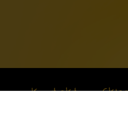
Kontakt
Skle
Skład Karmy sp. z o.o.
Dostawa i pł
ul. Kręta 2a
05-077 Zakręt
Kontakt