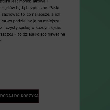
eptura jest monobiałkowa i
alergików będą bezpieczne. Paski
achować to, co najlepsze, a ich
 łatwo podzielisz je na mniejsze
ż i czysty spokój w każdym kęsie.
zczku – to działa kojąco nawet na
!
DODAJ DO KOSZYKA