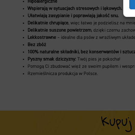
Hipoalergiczne
Wspierają w sytuacjach stresowych i lękowych.
Ułatwiają zasypianie i poprawiają jakość snu.
Delikatnie chrupiące
, więc łatwo je podzielisz na mni
Delikatnie suszone powietrzem
, dzięki czemu zacho
Lekkostrawne
– i
dealne dla psów z wrażliwym ukła
Bez zbóż
100% naturalne składniki, b
ez konserwantów i sztuc
Pyszny smak dziczyzny:
Twój pies je pokocha!
Pomogą Ci zbudować więź ze swoim pupilem i wesprą
Rzemieślnicza produkcja w Polsce.
Kupuj