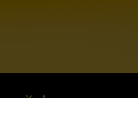
Koty
Ollo Cat Puszki
e
Ollo Cat Saszetki