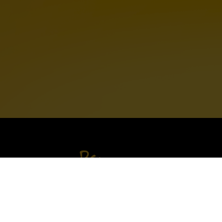
p
Psy
atność
Karmy mokre Ollo Puppy
Karmy mokre dla psów dorosłych Ollo Pur