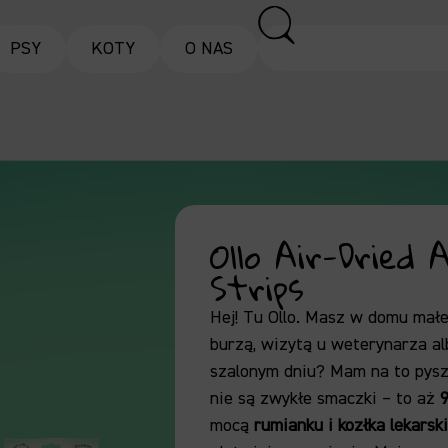
PSY
KOTY
O NAS
Ollo Air-Dried 
Strips
Hej! Tu Ollo. Masz w domu małe
burzą, wizytą u weterynarza al
szalonym dniu? Mam na to pysz
nie są zwykłe smaczki – to aż
mocą
rumianku i kozłka lekarsk