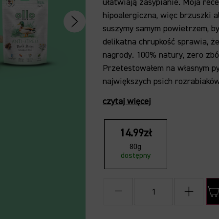
ułatwiają zasypianie. Moja rec
hipoalergiczna, więc brzuszki 
suszymy samym powietrzem, by z
delikatna chrupkość sprawia, że
nagrody. 100% natury, zero zbó
Przetestowałem na własnym pys
największych psich rozrabiaków
czytaj więcej
14.99zł
80g
dostępny
−
+