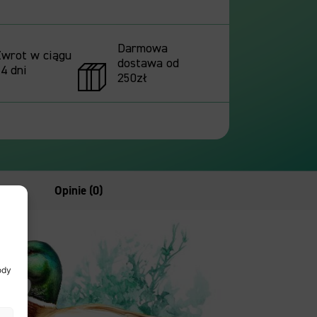
Darmowa
Zwrot w ciągu
dostawa od
4 dni
250zł
s
Opinie (0)
ody