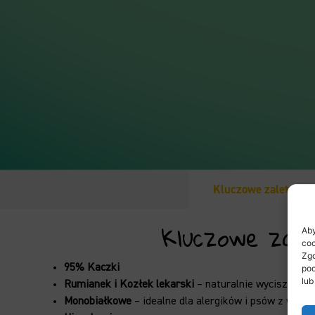
Kluczowe zalety
Kluczowe zal
Aby
coo
Zgo
95% Kaczki
pod
lub
Rumianek i Kozłek lekarski
– naturalnie wyciszają i r
Monobiałkowe
– idealne dla alergików i psów z wraż