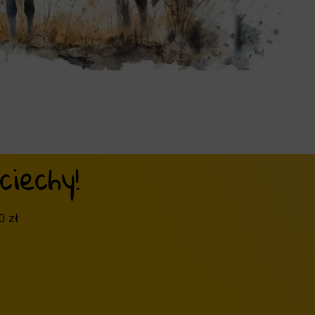
iechy!
0 zł