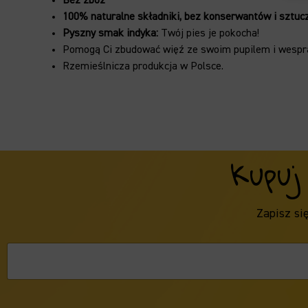
Bez zbóż
100% naturalne składniki, b
ez konserwantów i sztuc
Pyszny smak indyka:
Twój pies je pokocha!
Pomogą Ci zbudować więź ze swoim pupilem i wesprą
Rzemieślnicza produkcja w Polsce.
Kupuj
Zapisz si