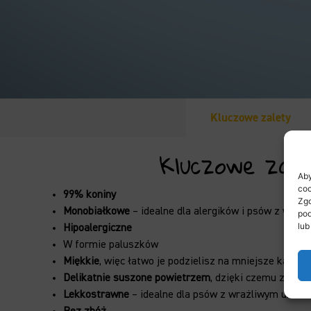
Kluczowe zalety
Kluczowe zal
Aby
coo
99% koniny
Zgo
Monobiałkowe
– idealne dla alergików i psów z wraż
pod
lub
Hipoalergiczne
W formie paluszków
M
iękkie
, więc łatwo je podzielisz na mniejsze kawałki
Delikatnie suszone powietrzem
, dzięki czemu zacho
Lekkostrawne
– i
dealne dla psów z wrażliwym ukła