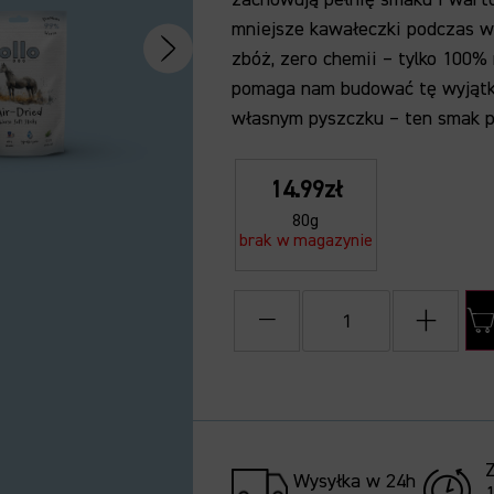
mniejsze kawałeczki podczas w
zbóż,
zero chemii – tylko 100% 
pomaga nam budować tę wyjąt
własnym pyszczku – ten smak p
14.99zł
80g
brak w magazynie
−
+
Wysyłka w 24h
1