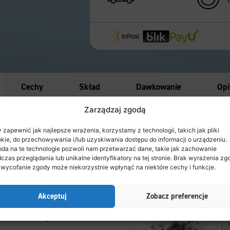
Cechy
Skład
Dawkowanie
Opi
Zarządzaj zgodą
ety
 zapewnić jak najlepsze wrażenia, korzystamy z technologii, takich jak pliki
kie, do przechowywania i/lub uzyskiwania dostępu do informacji o urządzeniu.
da na te technologie pozwoli nam przetwarzać dane, takie jak zachowanie
liwym żołądkiem.
czas przeglądania lub unikalne identyfikatory na tej stronie. Brak wyrażenia zg
 wycofanie zgody może niekorzystnie wpłynąć na niektóre cechy i funkcje.
.
Akceptuj
Zobacz preferencje
wują wszystkie wartości.
dem pokarmowym.