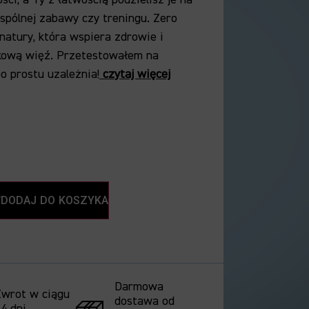
spólnej zabawy czy treningu.
Zero
natury,
która wspiera zdrowie i
kową więź.
Przetestowałem na
o prostu uzależnia!
czytaj więcej
DODAJ DO KOSZYKA
Darmowa
Zwrot w ciągu
dostawa od
4 dni