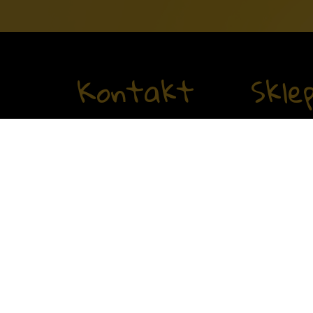
Kontakt
Skle
Skład Karmy sp. z o.o.
Dostawa i pł
ul. Kręta 2a
05-077 Zakręt
Kontakt
NIP: 5322045436
KRS: 0000454608
Regulamin
t:
+48 505 304 444
Polityka pry
e:
contact@ollopetfood.com
Polityka plik