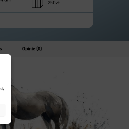
250zł
s
Opinie (0)
ody