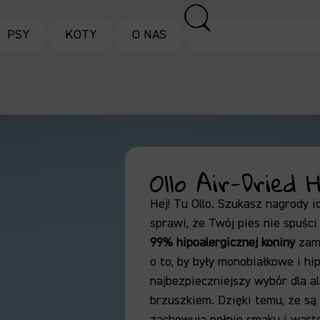
PSY
KOTY
O NAS
Ollo Air-Dried
Hej!
Tu Ollo.
Szukasz nagrody id
sprawi,
że Twój pies nie spuści
99% hipoalergicznej koniny
zamk
o to,
by były monobiałkowe i hip
najbezpieczniejszy wybór dla a
brzuszkiem.
Dzięki temu,
że są
zachowują pełnię smaku i warto