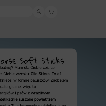
 Horse Soft Sticks
ealnej?
Mam dla Ciebie coś,
co
 z Ciebie wzroku:
Ollo Sticks
.
To aż
niętej w formie paluszków!
Zadbałem
oalergiczne,
więc to
lergików i psów z wrażliwym
delikatnie suszone powietrzem
,
ści,
a Ty z łatwością podzielisz je na