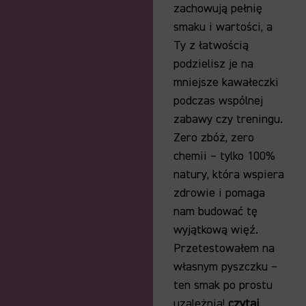
zachowują pełnię
smaku i wartości,
a
Ty z łatwością
podzielisz je na
mniejsze kawałeczki
podczas wspólnej
zabawy czy treningu.
Zero zbóż,
zero
chemii – tylko 100%
natury,
która wspiera
zdrowie i pomaga
nam budować tę
wyjątkową więź.
Przetestowałem na
własnym pyszczku –
ten smak po prostu
uzależnia!
czytaj