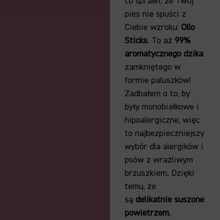
co sprawi,
że Twój
pies nie spuści z
Ciebie wzroku:
Ollo
Sticks
.
To aż
99%
aromatycznego dzika
zamkniętego w
formie paluszków!
Zadbałem o to,
by
były monobiałkowe i
hipoalergiczne,
więc
to najbezpieczniejszy
wybór dla alergików i
psów z wrażliwym
brzuszkiem.
Dzięki
temu,
że
są
delikatnie suszone
powietrzem
,