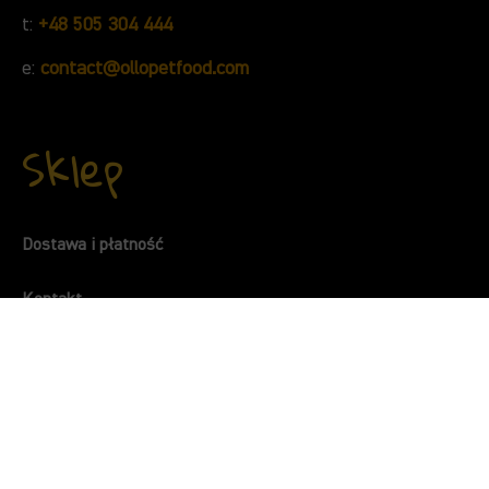
t:
+48 505 304 444
e:
contact@ollopetfood.com
Sklep
Dostawa i płatność
Kontakt
Regulamin
Polityka prywatności
Polityka plików cookies