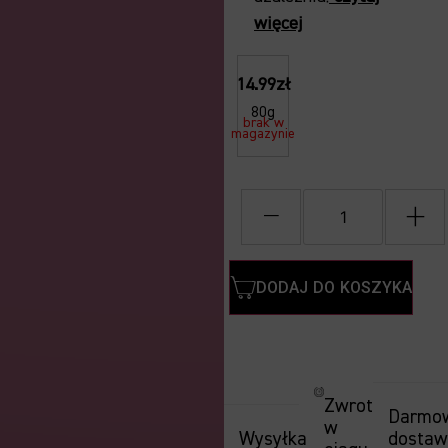
więcej
14.99zł
80g
brak w
magazynie
−
+
DODAJ DO KOSZYKA
Zwrot
Darmo
w
Wysyłka
dosta