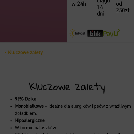
ciągu
w 24h
od
14
250zł
dni
Kluczowe zalety
Kluczowe zalety
99% Dzika
Monobiałkowe
– idealne dla alergików i psów z wrażliwym
żołądkiem.
Hipoalergiczne
W formie paluszków