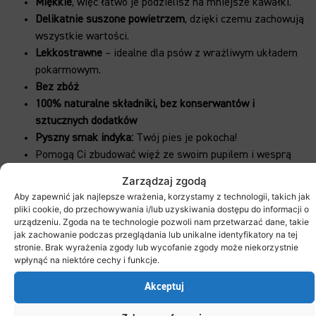
M
iękkie
, więc łatwo je podzielisz na mniejsze kawałki.
Delikatnie suszone powietrzem
, dzięki czemu zachowują
wszystkie wartości.
Lekkostrawne
– i
dealne dla psów z wrażliwym układem
pokarmowym.
Bez zbóż
100% naturalne składniki, b
ez konserwantów i
sztucznych dodatków
Pyszny smak indyka:
Twój pies je pokocha!
Pomogą Ci zbudować więź ze swoim pupilem i wesprą
jego zdrowie.
Zarządzaj zgodą
Rzemieślnicza produkcja w Polsce.
Aby zapewnić jak najlepsze wrażenia, korzystamy z technologii, takich jak
pliki cookie, do przechowywania i/lub uzyskiwania dostępu do informacji o
urządzeniu. Zgoda na te technologie pozwoli nam przetwarzać dane, takie
jak zachowanie podczas przeglądania lub unikalne identyfikatory na tej
stronie. Brak wyrażenia zgody lub wycofanie zgody może niekorzystnie
wpłynąć na niektóre cechy i funkcje.
Akceptuj