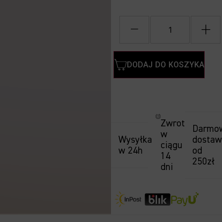
−
+
DODAJ DO KOSZYKA
Zwrot
Darmo
w
Wysyłka
dosta
ciągu
w 24h
od
14
250zł
dni