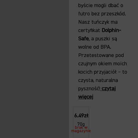
byście mogli dbać o
futro bez przeszkód.
Nasz tuńczyk ma
certyfikat
Dolphin-
Safe
, a puszki są
wolne od BPA.
Przetestowane pod
czujnym okiem moich
kocich przyjaciół – to
czysta, naturalna
pyszność!
czytaj
więcej
6.49zł
70g
brak w
magazynie