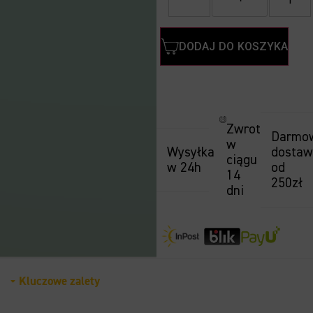
DODAJ DO KOSZYKA
Zwrot
Darmo
w
Wysyłka
dosta
ciągu
w 24h
od
14
250zł
dni
Kluczowe zalety