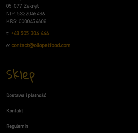
05-077 Zakręt
NIP: 5322045436
KRS: 0000454608
t:
+48 505 304 444
e:
contact@ollopetfood.com
Sklep
Dostawa i płatność
Kontakt
Regulamin