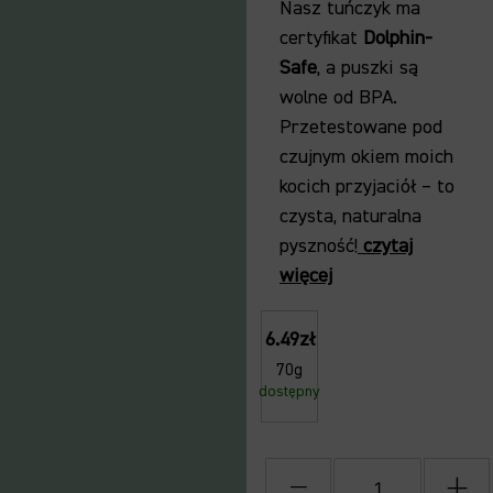
Nasz tuńczyk ma
certyfikat
Dolphin-
Safe
, a puszki są
wolne od BPA.
Przetestowane pod
czujnym okiem moich
kocich przyjaciół – to
czysta, naturalna
pyszność!
czytaj
więcej
6.49zł
70g
dostępny
−
+