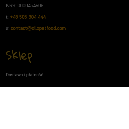
KRS: 0000454608
t:
+48 505 304 444
e:
contact@ollopetfood.com
Sklep
Dostawa i płatność
Kontakt
Regulamin
Polityka prywatności