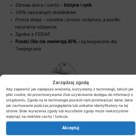
Zdrowa skóra i sierść –
biotyna i cynk
100% naturalnych składników
Prosty skład – czytelne i proste receptury, a posiłki
naturalnie odżywcze
Zgodne z FEDIAF
Puszki Ollo nie zawierają BPA
, i są bezpieczne dla
Twojego psa
Zarządzaj zgodą
Aby zapewnić jak najlepsze wrażenia, korzystamy z technologii, takich jak
pliki cookie, do przechowywania i/lub uzyskiwania dostępu do informacji o
urządzeniu. Zgoda na te technologie pozwoli nam przetwarzać dane, takie
jak zachowanie podczas przeglądania lub unikalne identyfikatory na tej
stronie. Brak wyrażenia zgody lub wycofanie zgody może niekorzystnie
wpłynąć na niektóre cechy i funkcje.
Akceptuj