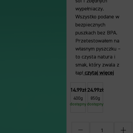
soi i zbędnych
wypełniaczy.
Wszystko podane w
bezpiecznych
puszkach bez BPA.
Przetestowałem na
własnym pyszczku –
to czysta natura i
smak, który zwala z
łap!
czytaj więcej
14.99zł
24.99zł
400g
850g
dostępny
dostępny
−
+