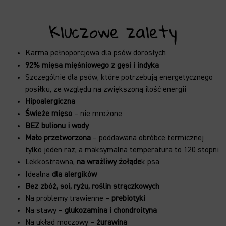
Kluczowe zalety
Karma pełnoporcjowa dla psów dorosłych
92% mięsa mięśniowego z gęsi i indyka
Szczególnie dla psów, które potrzebują energetycznego
posiłku, ze względu na zwiększoną ilość energii
Hipoalergiczna
Świeże mięso
– nie mrożone
BEZ bulionu i wody
Mało przetworzona
– poddawana obróbce termicznej
tylko jeden raz, a maksymalna temperatura to 120 stopni
Lekkostrawna,
na wrażliwy żołąde
k psa
Idealna
dla alergików
Bez zbóż, soi, ryżu, roślin strączkowych
Na problemy trawienne –
prebiotyki
Na stawy –
glukozamina i chondroityna
Na układ moczowy –
żurawina