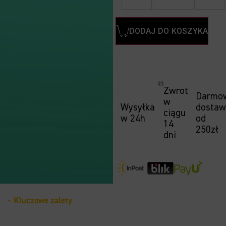
DODAJ DO KOSZYKA
Zwrot
Darmo
w
Wysyłka
dosta
ciągu
w 24h
od
14
250zł
dni
Kluczowe zalety