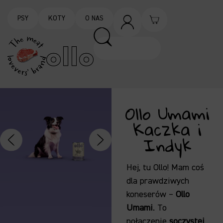
PSY
KOTY
O NAS
Ollo Umami
Kaczka i
Indyk
Hej, tu Ollo! Mam coś
dla prawdziwych
koneserów –
Ollo
Umami
. To
połączenie
soczystej