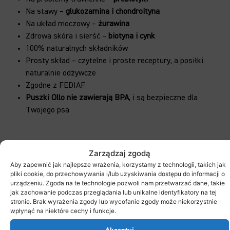
Na stawy –
glukozamina i chondroityna
Na układ moczowy –
żurawina
Zdrowa skóra i sierść –
biotyna i cynk
100% naturalnych składników
Prosty skład – czytelne i proste receptury, a posiłki
naturalnie odżywcze
Zgodne z FEDIAF
Puszki Ollo nie zawierają BPA
, i są bezpieczne dla
Twojego psa
Zarządzaj zgodą
Aby zapewnić jak najlepsze wrażenia, korzystamy z technologii, takich jak
pliki cookie, do przechowywania i/lub uzyskiwania dostępu do informacji o
urządzeniu. Zgoda na te technologie pozwoli nam przetwarzać dane, takie
jak zachowanie podczas przeglądania lub unikalne identyfikatory na tej
stronie. Brak wyrażenia zgody lub wycofanie zgody może niekorzystnie
wpłynąć na niektóre cechy i funkcje.