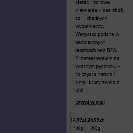
sierść i zdrowe
trawienie – bez zbóż,
soi i zbędnych
wypełniaczy.
Wszystko podane w
bezpiecznych
puszkach bez BPA.
Przetestowałem na
własnym pyszczku –
to czysta natura i
smak, który zwala z
łap!
czytaj więcej
14.99zł
24.99zł
400g
850g