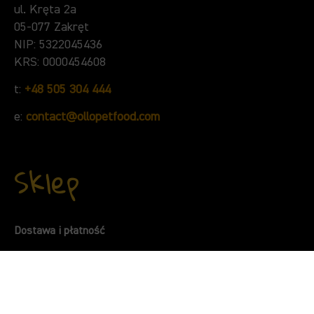
ul. Kręta 2a
05-077 Zakręt
NIP: 5322045436
KRS: 0000454608
t:
+48 505 304 444
e:
contact@ollopetfood.com
Sklep
Dostawa i płatność
Kontakt
Regulamin