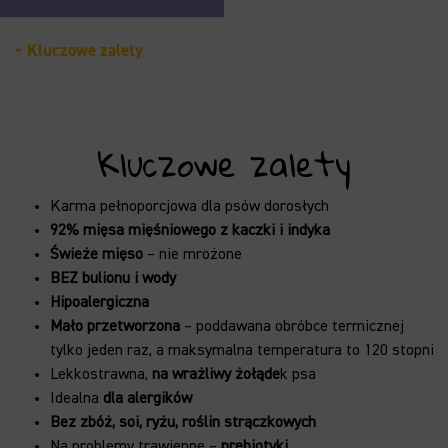
Kluczowe zalety
Kluczowe zalety
Karma pełnoporcjowa dla psów dorosłych
92% mięsa mięśniowego z kaczki i indyka
Świeże mięso
– nie mrożone
BEZ bulionu i wody
Hipoalergiczna
Mało przetworzona
– poddawana obróbce termicznej
tylko jeden raz, a maksymalna temperatura to 120 stopni
Lekkostrawna,
na wrażliwy żołąde
k psa
Idealna
dla alergików
Bez zbóż, soi, ryżu, roślin strączkowych
Na problemy trawienne –
prebiotyki