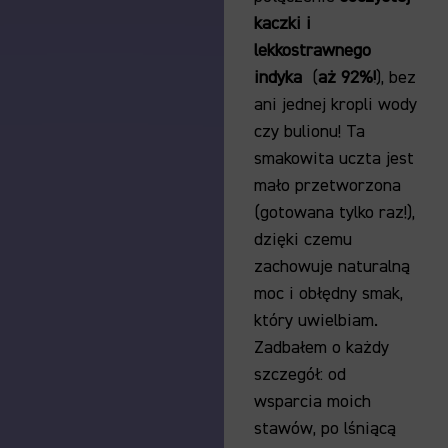
kaczki i
lekkostrawnego
indyka
(
aż 92%!
), bez
ani jednej kropli wody
czy bulionu! Ta
smakowita uczta jest
mało przetworzona
(gotowana tylko raz!),
dzięki czemu
zachowuje naturalną
moc i obłędny smak,
który uwielbiam.
Zadbałem o każdy
szczegół: od
wsparcia moich
stawów, po lśniącą