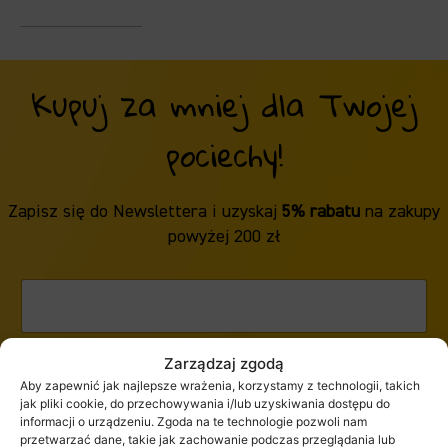
Kupuj za mniej dla Twojej
pociechy!
Zapisz się do Newslettera i uzyskaj
5% rabatu
na zakupy
powyżej 200 zł
Zarządzaj zgodą
ZAPISZ SIĘ
Aby zapewnić jak najlepsze wrażenia, korzystamy z technologii, takich
jak pliki cookie, do przechowywania i/lub uzyskiwania dostępu do
informacji o urządzeniu. Zgoda na te technologie pozwoli nam
przetwarzać dane, takie jak zachowanie podczas przeglądania lub