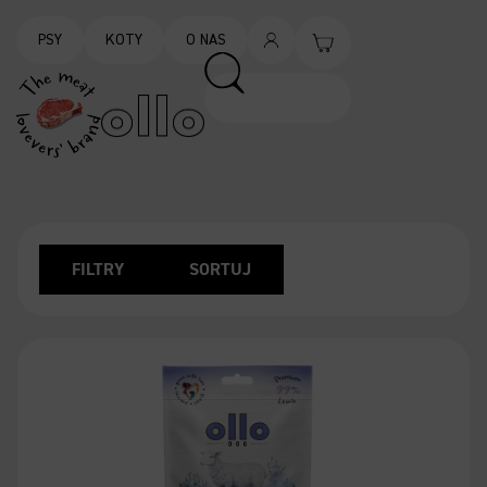
PSY
KOTY
O NAS
FILTRY
SORTUJ