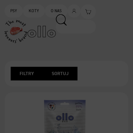
PSY
KOTY
O NAS
FILTRY
SORTUJ