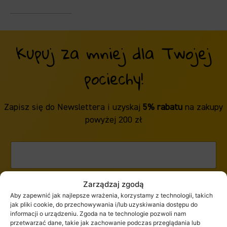
Kupuj za mniej dla Twojej
pociechy!
Zapisz się do Newslettera i uzyskaj
5% rabatu
na zakupy
powyżej 200 zł
Zarządzaj zgodą
ZAPISZ SIĘ
Aby zapewnić jak najlepsze wrażenia, korzystamy z technologii, takich
jak pliki cookie, do przechowywania i/lub uzyskiwania dostępu do
informacji o urządzeniu. Zgoda na te technologie pozwoli nam
przetwarzać dane, takie jak zachowanie podczas przeglądania lub