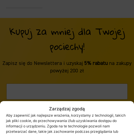
Kupuj za mniej dla Twojej
pociechy!
Zapisz się do Newslettera i uzyskaj
5% rabatu
na zakupy
powyżej 200 zł
Zarządzaj zgodą
ZAPISZ SIĘ
Aby zapewnić jak najlepsze wrażenia, korzystamy z technologii, takich
jak pliki cookie, do przechowywania i/lub uzyskiwania dostępu do
informacji o urządzeniu. Zgoda na te technologie pozwoli nam
przetwarzać dane, takie jak zachowanie podczas przeglądania lub