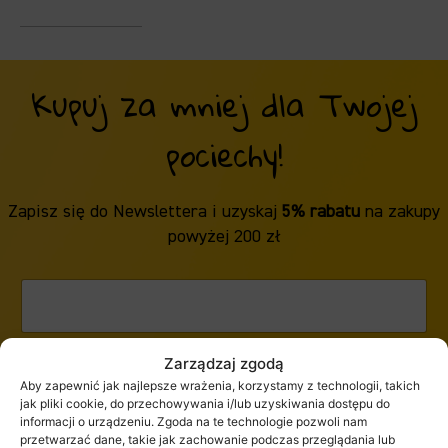
Kupuj za mniej dla Twojej
pociechy!
Zapisz się do Newslettera i uzyskaj
5% rabatu
na zakupy
powyżej 200 zł
Zarządzaj zgodą
ZAPISZ SIĘ
Aby zapewnić jak najlepsze wrażenia, korzystamy z technologii, takich
jak pliki cookie, do przechowywania i/lub uzyskiwania dostępu do
informacji o urządzeniu. Zgoda na te technologie pozwoli nam
przetwarzać dane, takie jak zachowanie podczas przeglądania lub