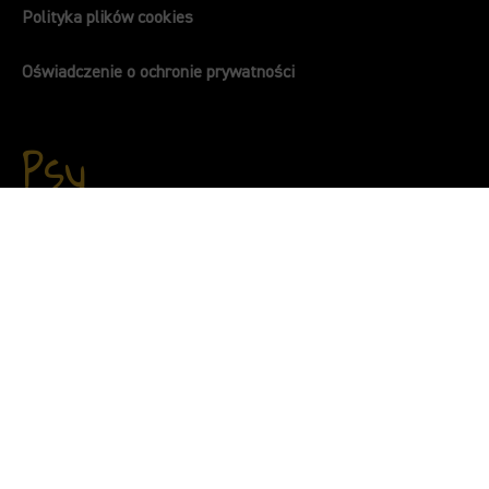
Polityka plików cookies
Oświadczenie o ochronie prywatności
Psy
Karmy mokre Ollo Puppy
Karmy mokre dla psów dorosłych Ollo Pure
Karmy mokre dla psów dorosłych Ollo Umami
Karmy mokre uzupełniające Ollo Booster
Karmy mokre dla psów dorosłych Ollo Plus Kolagen