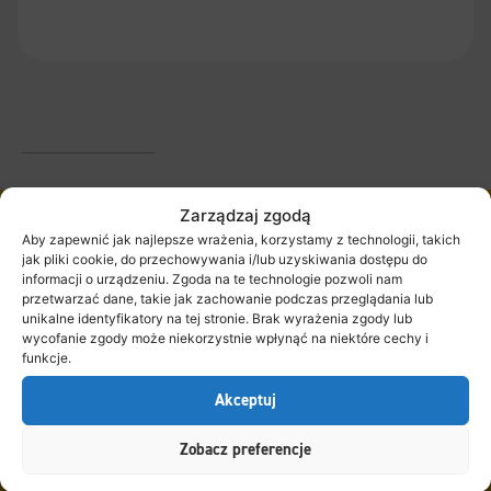
Zarządzaj zgodą
Kupuj za mniej dla Twojej
Aby zapewnić jak najlepsze wrażenia, korzystamy z technologii, takich
jak pliki cookie, do przechowywania i/lub uzyskiwania dostępu do
pociechy!
informacji o urządzeniu. Zgoda na te technologie pozwoli nam
przetwarzać dane, takie jak zachowanie podczas przeglądania lub
unikalne identyfikatory na tej stronie. Brak wyrażenia zgody lub
wycofanie zgody może niekorzystnie wpłynąć na niektóre cechy i
Zapisz się do Newslettera i uzyskaj
5% rabatu
na zakupy
funkcje.
powyżej 200 zł
Akceptuj
Zobacz preferencje