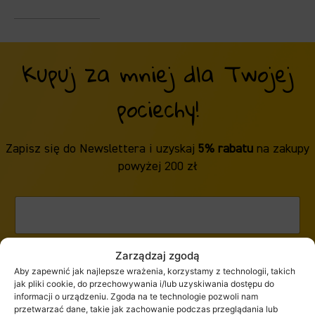
Kupuj za mniej dla Twojej
pociechy!
Zapisz się do Newslettera i uzyskaj
5% rabatu
na zakupy
powyżej 200 zł
Zarządzaj zgodą
ZAPISZ SIĘ
Aby zapewnić jak najlepsze wrażenia, korzystamy z technologii, takich
jak pliki cookie, do przechowywania i/lub uzyskiwania dostępu do
informacji o urządzeniu. Zgoda na te technologie pozwoli nam
przetwarzać dane, takie jak zachowanie podczas przeglądania lub