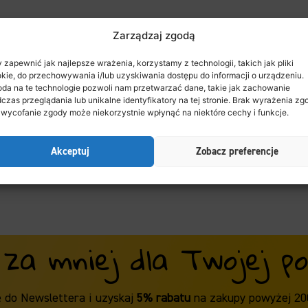
Zarządzaj zgodą
 zapewnić jak najlepsze wrażenia, korzystamy z technologii, takich jak pliki
kie, do przechowywania i/lub uzyskiwania dostępu do informacji o urządzeniu.
da na te technologie pozwoli nam przetwarzać dane, takie jak zachowanie
czas przeglądania lub unikalne identyfikatory na tej stronie. Brak wyrażenia zg
 wycofanie zgody może niekorzystnie wpłynąć na niektóre cechy i funkcje.
Akceptuj
Zobacz preferencje
 za mniej dla Twojej poc
ę do Newslettera i uzyskaj
5% rabatu
na zakupy powyżej 20