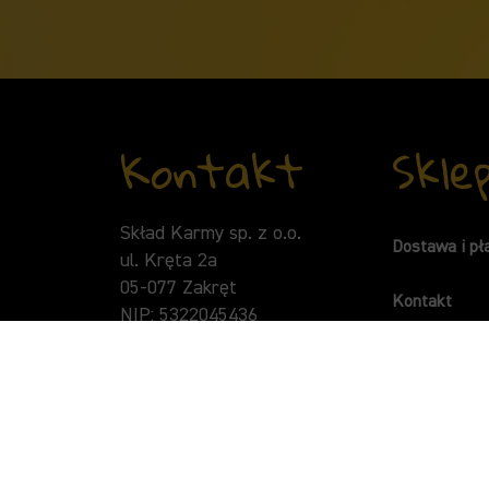
Kontakt
Skle
Skład Karmy sp. z o.o.
Dostawa i pł
ul. Kręta 2a
05-077 Zakręt
Kontakt
NIP: 5322045436
KRS: 0000454608
Regulamin
t:
+48 505 304 444
Polityka pry
e:
contact@ollopetfood.com
Polityka plik