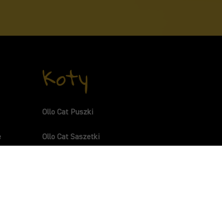
Koty
Ollo Cat Puszki
e
Ollo Cat Saszetki
ami
s Kolagen