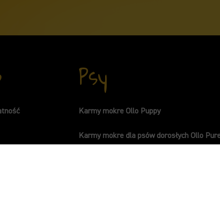
p
Psy
atność
Karmy mokre Ollo Puppy
Karmy mokre dla psów dorosłych Ollo Pur
Karmy mokre dla psów dorosłych Ollo Um
watności
Karmy mokre uzupełniające Ollo Booster
ów cookies
Karmy mokre dla psów dorosłych Ollo Plu