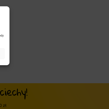
ody
iechy!
0 zł