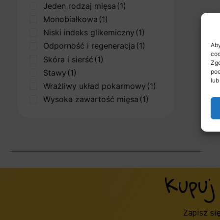
Jeden rodzaj mięsa
(1)
Monobiałkowa
(1)
Niski indeks glikemiczny
(1)
Odporność i regeneracja
(1)
Aby
coo
Skóra i sierść
(1)
Zgo
Stawy
(1)
pod
lub
Wrażliwy układ pokarmowy
(1)
Wysoka zawartość mięsa
(1)
Kupuj
Zapisz si