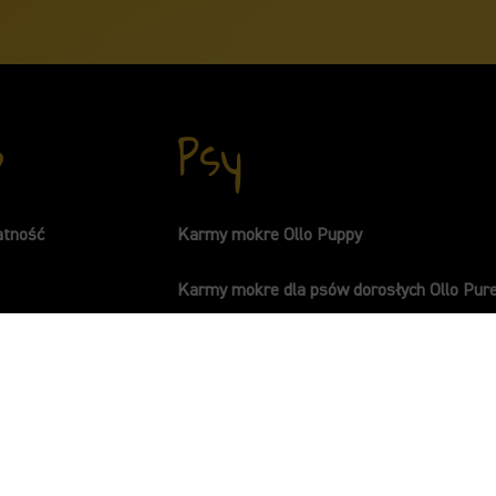
p
Psy
atność
Karmy mokre Ollo Puppy
Karmy mokre dla psów dorosłych Ollo Pur
Karmy mokre dla psów dorosłych Ollo Um
watności
Karmy mokre uzupełniające Ollo Booster
ów cookies
Karmy mokre dla psów dorosłych Ollo Plu