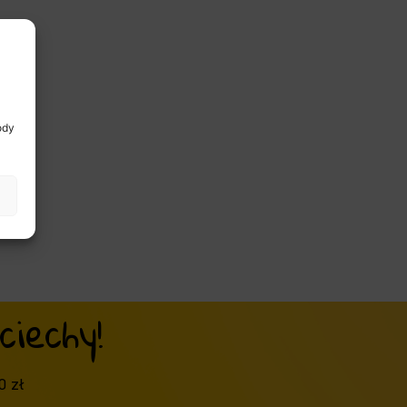
ody
iechy!
0 zł