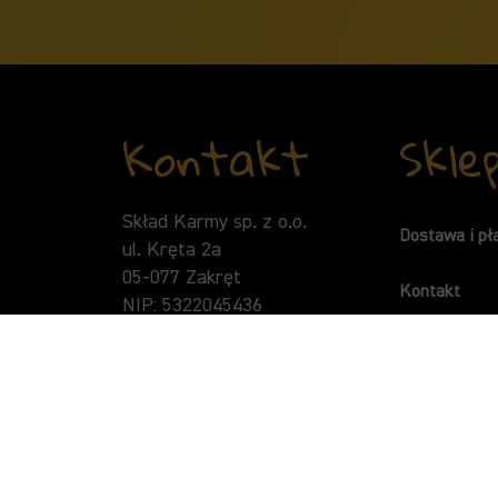
Kontakt
Skle
Skład Karmy sp. z o.o.
Dostawa i pł
ul. Kręta 2a
05-077 Zakręt
Kontakt
NIP: 5322045436
KRS: 0000454608
Regulamin
t:
+48 505 304 444
Polityka pry
e:
contact@ollopetfood.com
Polityka plik