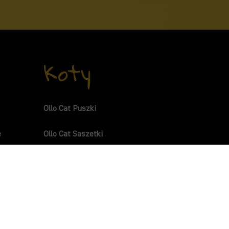
Koty
Ollo Cat Puszki
e
Ollo Cat Saszetki
ami
s Kolagen