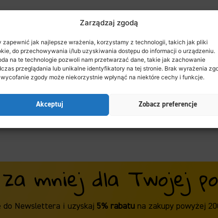
Zarządzaj zgodą
 zapewnić jak najlepsze wrażenia, korzystamy z technologii, takich jak pliki
kie, do przechowywania i/lub uzyskiwania dostępu do informacji o urządzeniu.
da na te technologie pozwoli nam przetwarzać dane, takie jak zachowanie
czas przeglądania lub unikalne identyfikatory na tej stronie. Brak wyrażenia zg
 wycofanie zgody może niekorzystnie wpłynąć na niektóre cechy i funkcje.
Akceptuj
Zobacz preferencje
 za mniej dla Twojej poc
ę do Newslettera i uzyskaj
5% rabatu
na zakupy powyżej 20