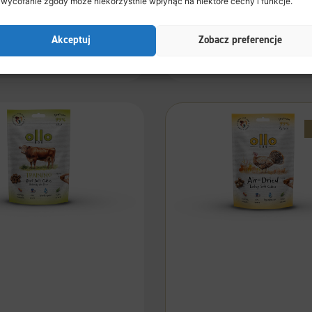
 wycofanie zgody może niekorzystnie wpłynąć na niektóre cechy i funkcje.
DODAJ DO KOSZYKA
DODAJ DO KOSZYK
Akceptuj
Zobacz preferencje