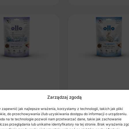
Zarządzaj zgodą
ir-Dried Training Lamb
Ollo Air-Dried Training
 zapewnić jak najlepsze wrażenia, korzystamy z technologii, takich jak pliki
Soft Cubes
Cubes
kie, do przechowywania i/lub uzyskiwania dostępu do informacji o urządzeniu.
da na te technologie pozwoli nam przetwarzać dane, takie jak zachowanie
czas przeglądania lub unikalne identyfikatory na tej stronie. Brak wyrażenia zg