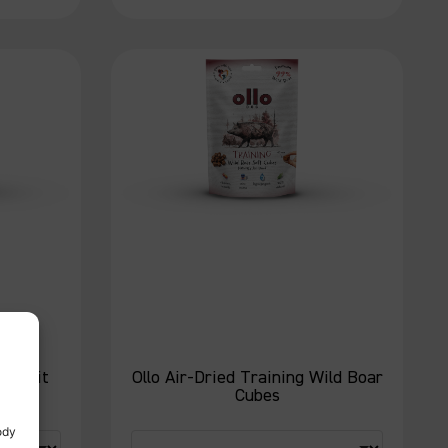
 Rabbit
Ollo Air-Dried Training Wild Boar
Cubes
ody