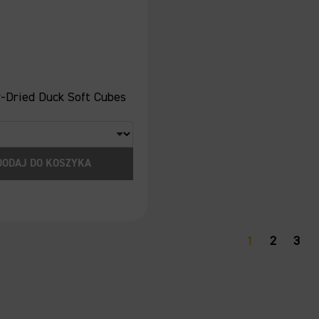
r-Dried Duck Soft Cubes
DODAJ DO KOSZYKA
1
2
3