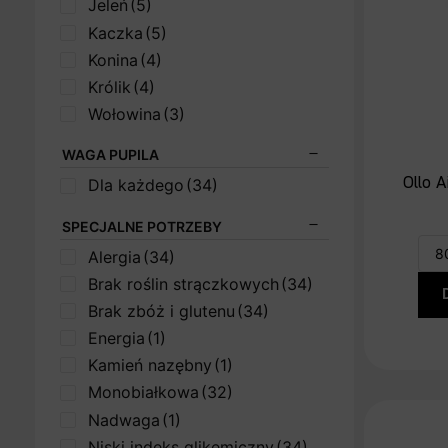
Jeleń
(5)
Kaczka
(5)
Konina
(4)
Królik
(4)
Wołowina
(3)
WAGA PUPILA
Ollo 
Dla każdego
(34)
SPECJALNE POTRZEBY
Alergia
(34)
Brak roślin strączkowych
(34)
Brak zbóż i glutenu
(34)
Energia
(1)
Kamień nazębny
(1)
Monobiałkowa
(32)
Nadwaga
(1)
Niski indeks glikemiczny
(34)