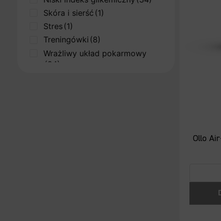
Skóra i sierść
(1)
Stres
(1)
Treningówki
(8)
Wrażliwy układ pokarmowy
(34)
Wysoka zawartość mięsa
(33)
Ollo Ai