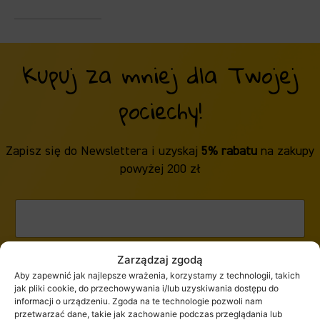
Kupuj za mniej dla Twojej
pociechy!
Zapisz się do Newslettera i uzyskaj
5% rabatu
na zakupy
powyżej 200 zł
Zarządzaj zgodą
ZAPISZ SIĘ
Aby zapewnić jak najlepsze wrażenia, korzystamy z technologii, takich
jak pliki cookie, do przechowywania i/lub uzyskiwania dostępu do
informacji o urządzeniu. Zgoda na te technologie pozwoli nam
przetwarzać dane, takie jak zachowanie podczas przeglądania lub