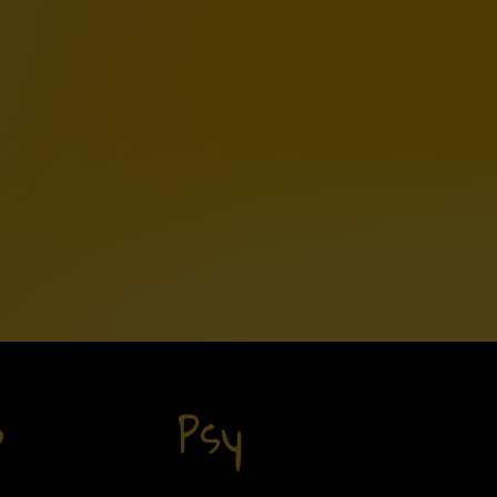
p
Psy