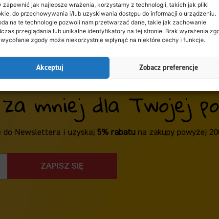
 zapewnić jak najlepsze wrażenia, korzystamy z technologii, takich jak pliki
kie, do przechowywania i/lub uzyskiwania dostępu do informacji o urządzeniu.
da na te technologie pozwoli nam przetwarzać dane, takie jak zachowanie
czas przeglądania lub unikalne identyfikatory na tej stronie. Brak wyrażenia zg
 wycofanie zgody może niekorzystnie wpłynąć na niektóre cechy i funkcje.
Akceptuj
Zobacz preferencje
 za mniej dla Twojej poc
ę do Newslettera i uzyskaj
5% rabatu
na zakupy powyżej 20
ZAPISZ SIĘ