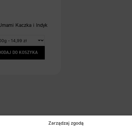
 Umami Kaczka i Indyk
DODAJ DO KOSZYKA
Zarządzaj zgodą