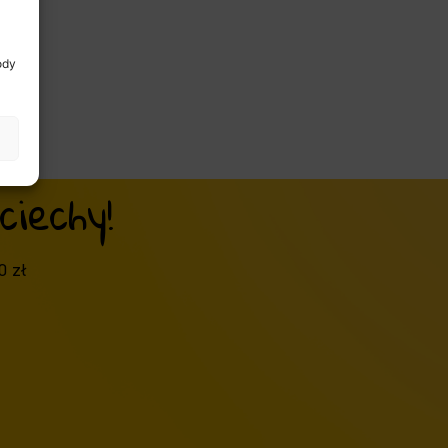
ody
iechy!
0 zł