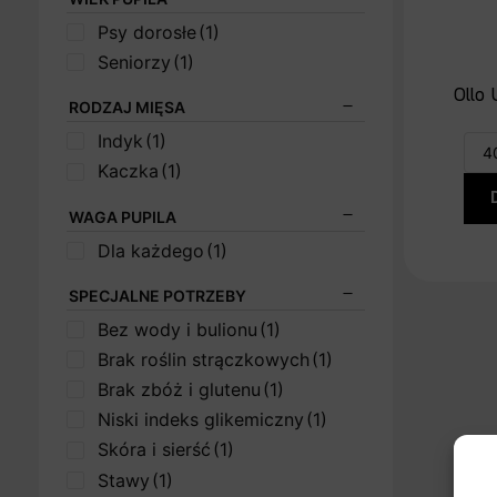
Psy dorosłe
(1)
Seniorzy
(1)
Ollo
RODZAJ MIĘSA
Indyk
(1)
Kaczka
(1)
WAGA PUPILA
Dla każdego
(1)
SPECJALNE POTRZEBY
Bez wody i bulionu
(1)
Brak roślin strączkowych
(1)
Brak zbóż i glutenu
(1)
Niski indeks glikemiczny
(1)
Skóra i sierść
(1)
Stawy
(1)