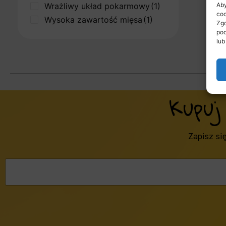
Wrażliwy układ pokarmowy
(1)
Aby
coo
Wysoka zawartość mięsa
(1)
Zgo
pod
lub
Kupuj
Zapisz si